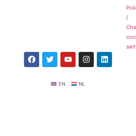
Pol
|
Ch
coo
set
EN
NL