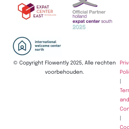
© Copyright Flowently 2025, Alle rechten
Pri
voorbehouden.
Pol
|
Ter
an
Con
|
Coo